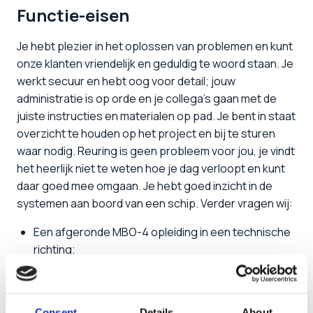
Functie-eisen
Je hebt plezier in het oplossen van problemen en kunt
onze klanten vriendelijk en geduldig te woord staan. Je
werkt secuur en hebt oog voor detail; jouw
administratie is op orde en je collega’s gaan met de
juiste instructies en materialen op pad. Je bent in staat
overzicht te houden op het project en bij te sturen
waar nodig. Reuring is geen probleem voor jou, je vindt
het heerlijk niet te weten hoe je dag verloopt en kunt
daar goed mee omgaan. Je hebt goed inzicht in de
systemen aan boord van een schip. Verder vragen wij:
Een afgeronde MBO-4 opleiding in een technische
richting;
3+ jaar ervaring als service coördinator of service
engineer, die een overstap wil maken, bij voorkeur
in de maritieme industrie;
Consent
Details
About