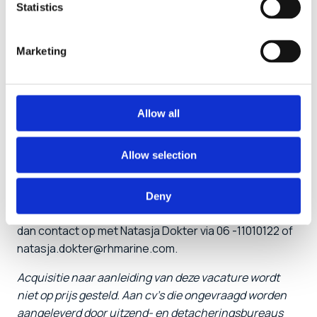
Statistics
per maand, afhankelijk van kennis en ervaring;
8% vakantiegeld;
Vergoeding consignatiediensten;
Marketing
25 vakantiedagen en 13 ADV dagen;
Een laptop en smartphone van de zaak;
Flexibele werktijden en hybride werken;
Allow all
Een goede pensioenregeling via PMT.
Allow selection
Solliciteren
Direct reageren kan via het formulier. Ben je
Deny
geïnteresseerd, maar heb je toch een vraag? Neem
dan contact op met Natasja Dokter via 06 -11010122 of
natasja.dokter@rhmarine.com.
Acquisitie naar aanleiding van deze vacature wordt
niet op prijs gesteld. Aan cv’s die ongevraagd worden
aangeleverd door uitzend- en detacheringsbureaus