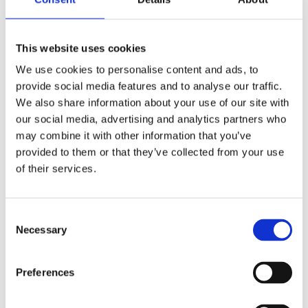
Uitstekende beheersing van de Nederlandse en
Engelse taal in woord en geschrift;
Je bent in het bezit van een rijbewijs, incidenteel zul
This website uses cookies
je naar werven reizen.
We use cookies to personalise content and ads, to
provide social media features and to analyse our traffic.
Aanbod
We also share information about your use of our site with
our social media, advertising and analytics partners who
Een geweldig bedrijf om voor te werken met een rijke
may combine it with other information that you’ve
historie en een mooie toekomst, met veel aandacht
provided to them or that they’ve collected from your use
voor innovatie. De collegialiteit is groot; een goede
of their services.
sfeer en samenwerking is onmisbaar om ons
complexe werk succesvol uit te voeren. Geen project
Consent
is hetzelfde en ieder project is bijzonder. Het
Necessary
Selection
eindresultaat is altijd een prachtig varend schip
waarop alles werkt. Werk waar je trots op kunt zijn! De
arbeidsvoorwaarden zijn als volgt:
Preferences
Een salaris tussen de € 3.928,- en € 5.656,- bruto